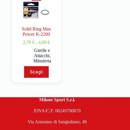
Solid Ring Max
Power K-2200
2,70
€
-
4,00
€
Girelle e
Attacchi
,
Minuteria
Scegli
Milone Sport S.r.l.
P.IVA/C.F. 06249700870
Via Antonino di Sangiuliano, 49