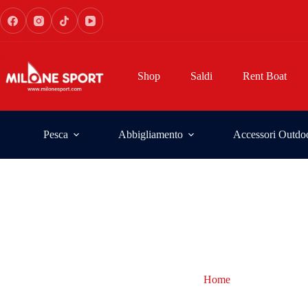
Shop
Saldi
Rent Boat
Pesca
Abbigliamento
Accessori Outdo
Home
canna da pesc
canna da pesca