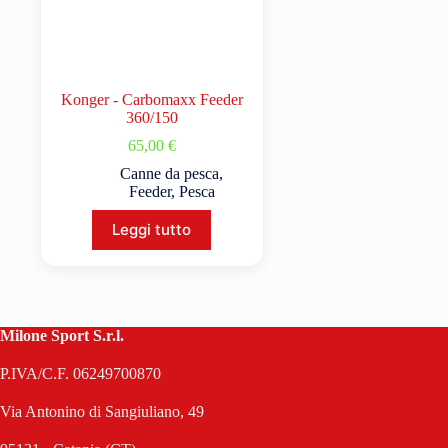
Konger - Carbomaxx Feeder
360/150
65,00
€
Canne da pesca
,
Feeder
,
Pesca
Leggi tutto
Milone Sport S.r.l.
P.IVA/C.F. 06249700870
Via Antonino di Sangiuliano, 49