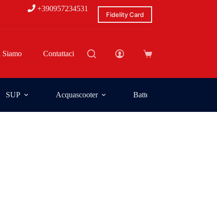
+390957234531
Fidelity Card
i Siamo
Contattaci
SUP
Acquascooter
Batterie