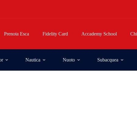
Prenota Esca
Fidelity Card
Accademy School
Ch
or
Nautica
Nuoto
Subacquea
a