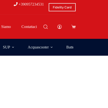
+390957234531
Fidelity Card
i Siamo
Contattaci
SUP
Acquascooter
Batterie