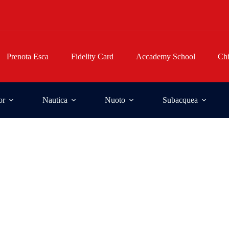
Prenota Esca
Fidelity Card
Accademy School
Ch
or
Nautica
Nuoto
Subacquea
istenti.
ti.