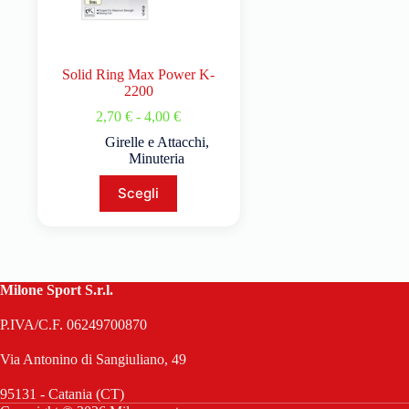
Solid Ring Max Power K-
2200
2,70
€
-
4,00
€
Girelle e Attacchi
,
Minuteria
Scegli
Milone Sport S.r.l.
P.IVA/C.F. 06249700870
Via Antonino di Sangiuliano, 49
95131 - Catania (CT)