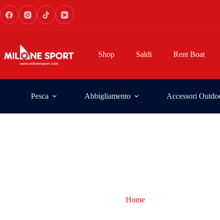
Shop
Saldi
Rent Boat
Pesca
Abbigliamento
Accessori Outdo
Home
componenti pesca res
componenti pesca resisten