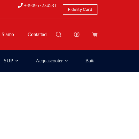
+390957234531
Fidelity Card
i Siamo
Contattaci
SUP
Acquascooter
Batterie