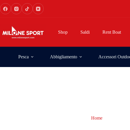
Shop
Saldi
Rent Boat
Pesca
Abbigliamento
Accessori Outdo
Home
Beckman
Beckman