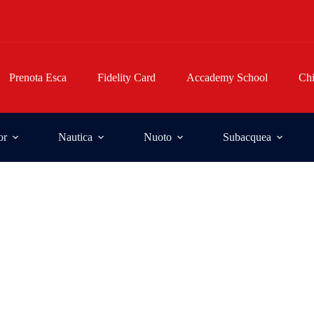
Prenota Esca
Fidelity Card
Accademy School
Ch
or
Nautica
Nuoto
Subacquea