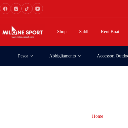
Shop
Saldi
Rent Boat
Pesca
Abbigliamento
Accessori Outdo
Home
Sakura
Sakura