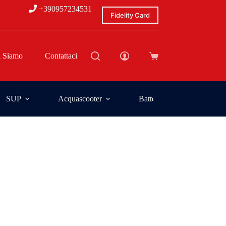
+390957234531
Fidelity Card
i Siamo
Contattaci
SUP
Acquascooter
Batterie