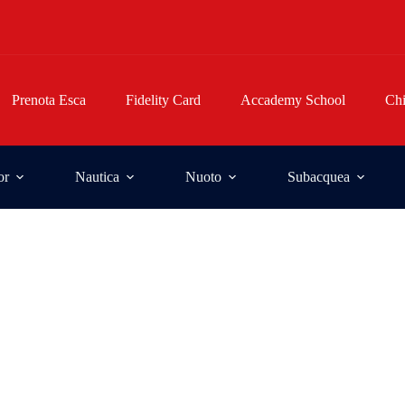
Prenota Esca
Fidelity Card
Accademy School
Ch
or
Nautica
Nuoto
Subacquea