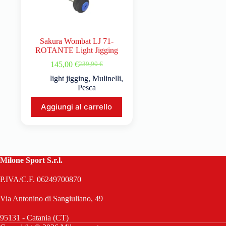
Sakura Wombat LJ 71-
ROTANTE Light Jigging
145,00
€
239,90
€
light jigging
,
Mulinelli
,
Pesca
Aggiungi al carrello
Milone Sport S.r.l.
P.IVA/C.F. 06249700870
Via Antonino di Sangiuliano, 49
95131 - Catania (CT)