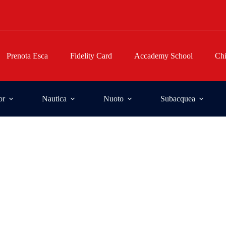
Prenota Esca
Fidelity Card
Accademy School
Ch
or
Nautica
Nuoto
Subacquea
er