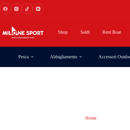
Shop
Saldi
Rent Boat
Pesca
Abbigliamento
Accessori Outdo
Home
accessori feed
accessori feeder