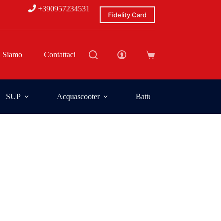
+390957234531
Fidelity Card
i Siamo
Contattaci
SUP
Acquascooter
Batterie