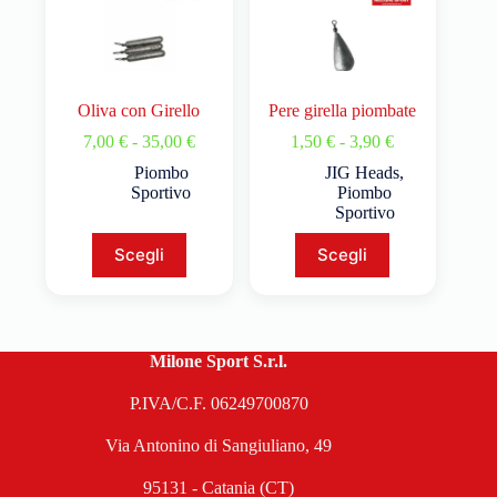
Oliva con Girello
Pere girella piombate
7,00
€
-
35,00
€
1,50
€
-
3,90
€
Piombo
JIG Heads
,
Sportivo
Piombo
Sportivo
Scegli
Scegli
Milone Sport S.r.l.
P.IVA/C.F. 06249700870
Via Antonino di Sangiuliano, 49
95131 - Catania (CT)