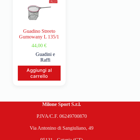
Guadino Streeto
Gumowany L 135/1
44,00
€
Guadini e
Raffi
Aggiungi al
carrello
Milone Sport S.r.l.
P.IVA/C.F. 06249700870
Via Antonino di Sangiuliano, 49
95131 - Catania (CT)