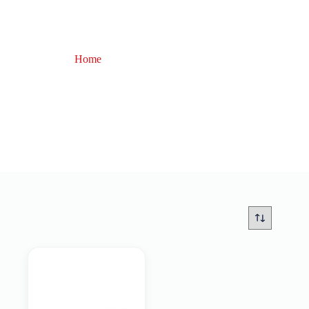
Home
accessori spinning
accessori spinning