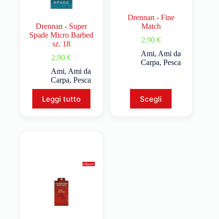
Drennan - Fine
Drennan - Super
Match
Spade Micro Barbed
2,90
€
sz. 18
Ami
,
Ami da
2,90
€
Carpa
,
Pesca
Ami
,
Ami da
Carpa
,
Pesca
Leggi tutto
Scegli