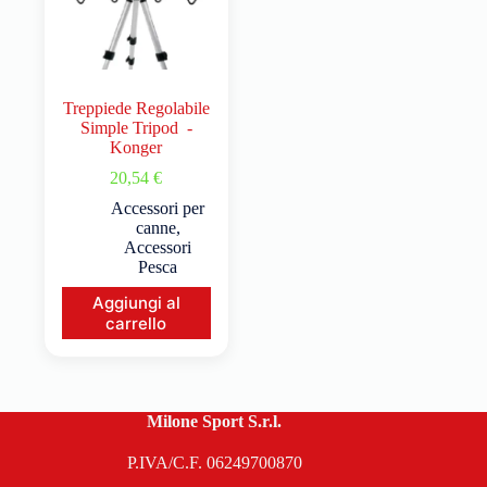
Treppiede Regolabile
Simple Tripod -
Konger
20,54
€
Accessori per
canne
,
Accessori
Pesca
Aggiungi al
carrello
Milone Sport S.r.l.
P.IVA/C.F. 06249700870