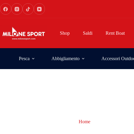
Shop
Saldi
Rent Boat
Pesca
Abbigliamento
Accessori Outdo
Home
attrezzatura pesca f
attrezzatura pesca finess