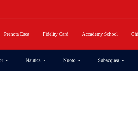
Prenota Esca
Fidelity Card
Accademy School
Ch
or
Nautica
Nuoto
Subacquea
inesse.
e.