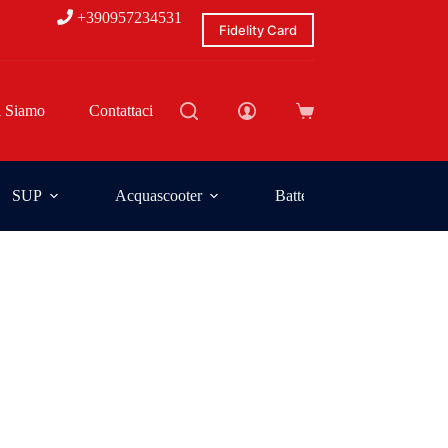
+390957234531
Fidelity Card
i Siamo
Contattaci
SUP
Acquascooter
Batterie