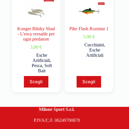
Konger Blinky Shad
Pike Flash Rozmiar 1
- L'esca versatile per
5,90
€
ogni predatore
Cucchiaini
,
3,00
€
Esche
Esche
Artificiali
Artificiali
,
Pesca
,
Soft
Bait
Scegli
Scegli
Milone Sport S.r.l.
P.IVA/C.F. 06249700870