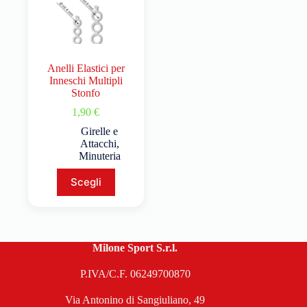
Anelli Elastici per
Inneschi Multipli
Stonfo
1,90
€
Girelle e
Attacchi
,
Minuteria
Scegli
Milone Sport S.r.l.
P.IVA/C.F. 06249700870
Via Antonino di Sangiuliano, 49