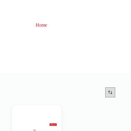
Home
bait bands tris
bait bands tris