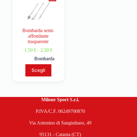
Bombarda semi-
affondante
trasparente
1,50
€
-
2,50
€
Bombarda
Scegli
Milone Sport S.r.l.
P.IVA/C.F. 06249700870
Via Antonino di Sangiuliano, 49
95131 - Catania (CT)