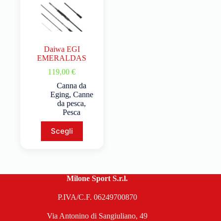
Daiwa EGI
EMERALDAS
119,00
€
Canna da
Eging
,
Canne
da pesca
,
Pesca
Scegli
Milone Sport S.r.l.
P.IVA/C.F. 06249700870
Via Antonino di Sangiuliano, 49