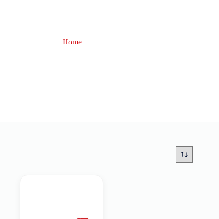
Home
Everol reels
Everol reels