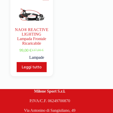
NAO® REACTIVE
LIGHTING
Lampada Frontale
Ricaricabile
99,00
€
137,00
€
Lampade
Leggi tutto
Milone Sport S.r.l.
P.IVA/C.F. 06249700870
Via Antonino di Sangiuliano, 49