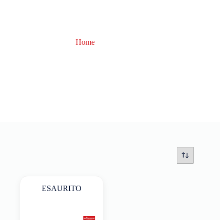
Home
nao
nao
ESAURITO