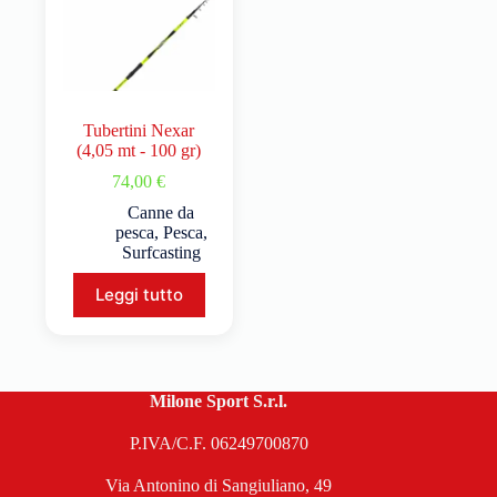
Tubertini Nexar
(4,05 mt - 100 gr)
74,00
€
Canne da
pesca
,
Pesca
,
Surfcasting
Leggi tutto
Milone Sport S.r.l.
P.IVA/C.F. 06249700870
Via Antonino di Sangiuliano, 49