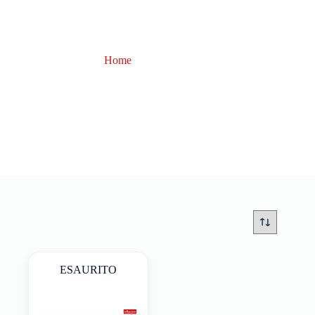
Home
nexar
nexar
ESAURITO