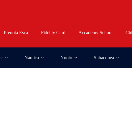
Prenota Esca
Fidelity Card
Accademy School
Ch
or
Nautica
Nuoto
Subacquea
ess