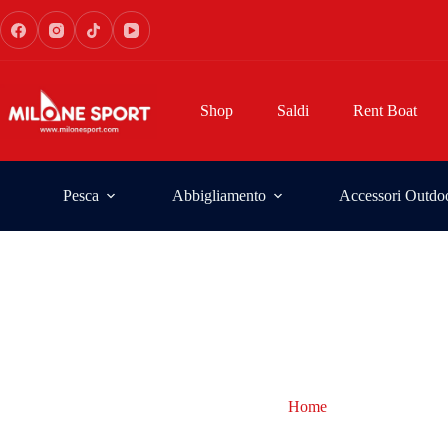
Shop
Saldi
Rent Boat
Pesca
Abbigliamento
Accessori Outdo
Home
occhialini expr
occhialini express