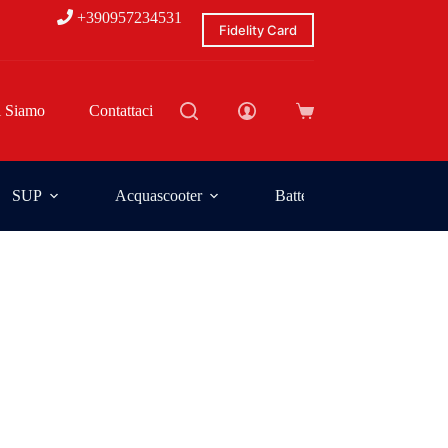
+390957234531
Fidelity Card
i Siamo
Contattaci
SUP
Acquascooter
Batterie