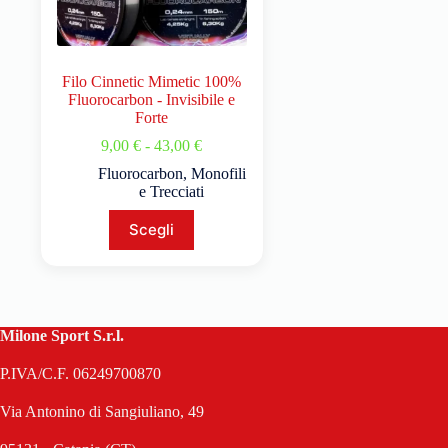
Filo Cinnetic Mimetic 100%
Fluorocarbon - Invisibile e
Forte
9,00
€
-
43,00
€
Fluorocarbon
,
Monofili
e Trecciati
Scegli
Milone Sport S.r.l.
P.IVA/C.F. 06249700870
Via Antonino di Sangiuliano, 49