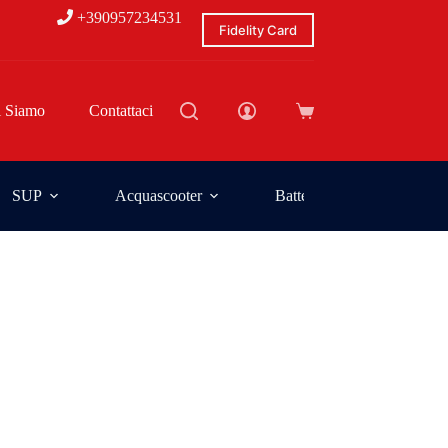
+390957234531
Fidelity Card
i Siamo
Contattaci
SUP
Acquascooter
Batterie