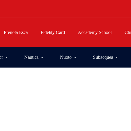
Prenota Esca
Fidelity Card
Accademy School
Ch
or
Nautica
Nuoto
Subacquea
rsi