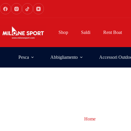
Shop
Saldi
Rent Boat
Pesca
Abbigliamento
Accessori Outdo
Home
ostacoli somme
ostacoli sommersi