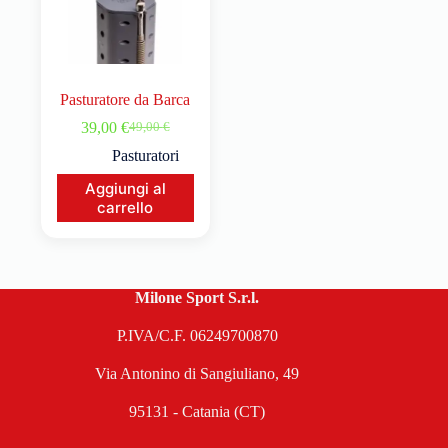
Pasturatore da Barca
39,00
€
49,00
€
Pasturatori
Aggiungi al
carrello
Milone Sport S.r.l.
P.IVA/C.F. 06249700870
Via Antonino di Sangiuliano, 49
95131 - Catania (CT)