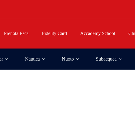
Prenota Esca
Fidelity Card
Accademy School
Ch
or
Nautica
Nuoto
Subacquea
pa