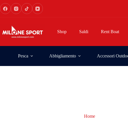
Shop
Saldi
Rent Boat
Pesca
Abbigliamento
Accessori Outdo
Home
pesca alla car
pesca alla carpa