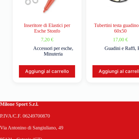
Inseritore di Elastici per
Tubertini testa guadino
Esche Stonfo
60x50
7,20
€
17,00
€
Accessori per esche
,
Guadini e Raffi
,
Minuteria
Aggiungi al carrello
Aggiungi al carrel
Milone Sport S.r.l.
P.IVA/C.F. 06249700870
Via Antonino di Sangiuliano, 49