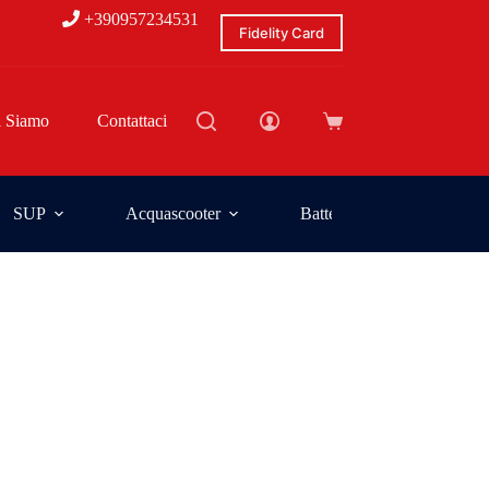
+390957234531
Fidelity Card
i Siamo
Contattaci
SUP
Acquascooter
Batterie