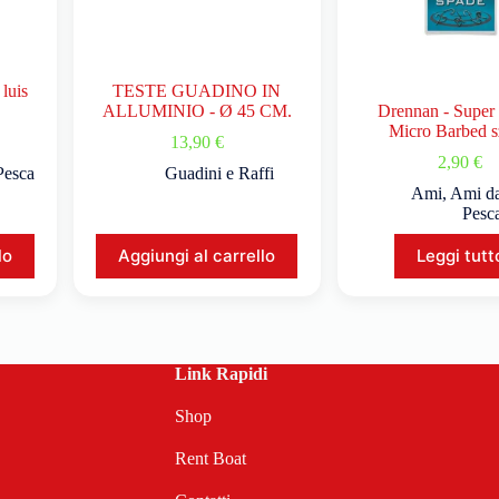
 luis
TESTE GUADINO IN
ALLUMINIO - Ø 45 CM.
Drennan - Super
Micro Barbed s
13,90
€
2,90
€
Pesca
Guadini e Raffi
Ami
,
Ami d
Pesc
lo
Aggiungi al carrello
Leggi tutt
Link Rapidi
Shop
Rent Boat