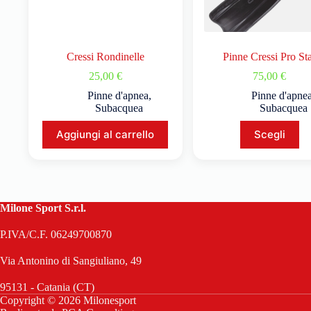
Cressi Rondinelle
Pinne Cressi Pro St
25,00
€
75,00
€
Pinne d'apnea
,
Pinne d'apne
Subacquea
Subacquea
Aggiungi al carrello
Scegli
Milone Sport S.r.l.
P.IVA/C.F. 06249700870
Via Antonino di Sangiuliano, 49
95131 - Catania (CT)
Copyright © 2026 Milonesport