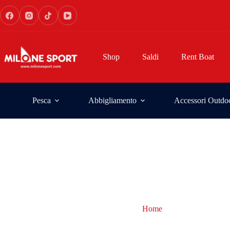
Shop
Saldi
Rent Boat
Pesca
Abbigliamento
Accessori Outdo
Home
Pinne Cressi Pro 
Pinne Cressi Pro Star