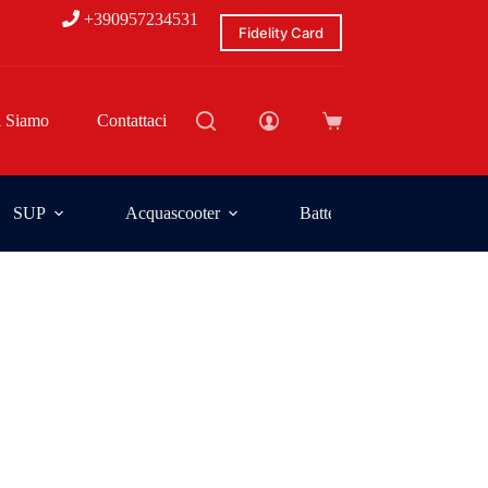
+390957234531
Fidelity Card
i Siamo
Contattaci
SUP
Acquascooter
Batterie