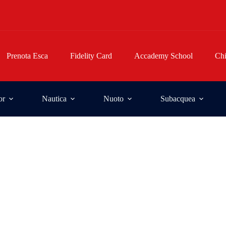
Prenota Esca
Fidelity Card
Accademy School
Ch
or
Nautica
Nuoto
Subacquea
Star