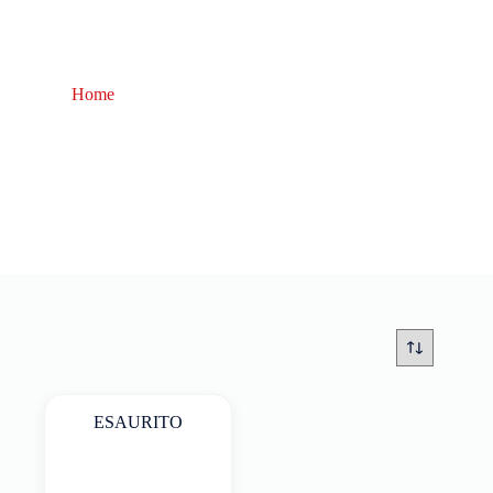
Home
pinne per propulsore subacqueo
pinne per propulsore subacqueo
ESAURITO