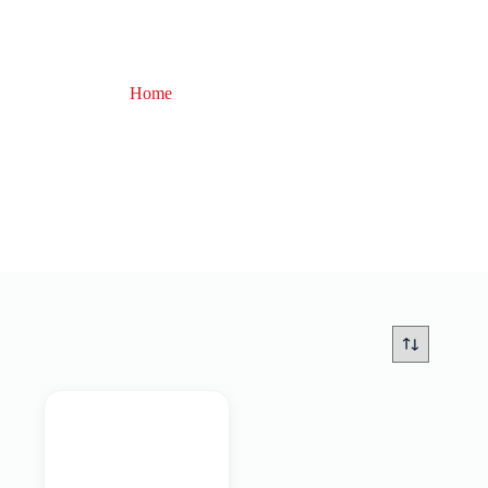
Home
piombi atossici
piombi atossici