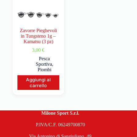
Zavorre Pieghevoli
in Tungsteno 1g –
Kamatsu (3 pz)
3,00
€
Pesca
Sportiva
,
Piombi
Aggiungi al
carrello
Milone Sport S.r.l.
P.IVA/C.F. 06249700870
Via Antonino di Sangiuliano, 49