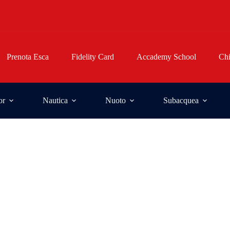
Prenota Esca
Fidelity Card
Accademy School
Ch
or
Nautica
Nuoto
Subacquea
cquea