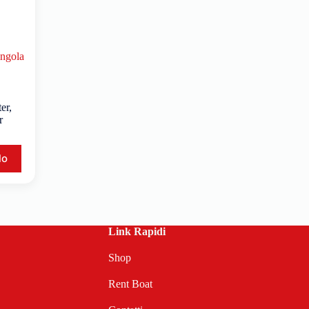
ingola
ter
,
r
lo
Link Rapidi
Shop
Rent Boat