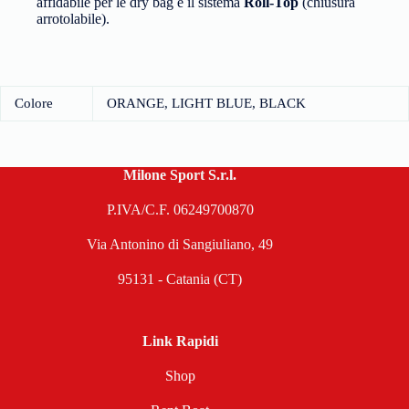
affidabile per le dry bag è il sistema
Roll-Top
(chiusura
arrotolabile).
Colore
ORANGE, LIGHT BLUE, BLACK
Milone Sport S.r.l.
P.IVA/C.F. 06249700870
Via Antonino di Sangiuliano, 49
95131 - Catania (CT)
Link Rapidi
Shop