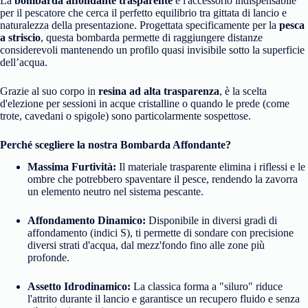
La
bombarda affondante trasparente
è l'accessorio indispensabile
per il pescatore che cerca il perfetto equilibrio tra gittata di lancio e
naturalezza della presentazione. Progettata specificamente per la
pesca
a striscio
, questa bombarda permette di raggiungere distanze
considerevoli mantenendo un profilo quasi invisibile sotto la superficie
dell’acqua.
Grazie al suo corpo in
resina ad alta trasparenza
, è la scelta
d'elezione per sessioni in acque cristalline o quando le prede (come
trote, cavedani o spigole) sono particolarmente sospettose.
Perché scegliere la nostra Bombarda Affondante?
Massima Furtività:
Il materiale trasparente elimina i riflessi e le
ombre che potrebbero spaventare il pesce, rendendo la zavorra
un elemento neutro nel sistema pescante.
Affondamento Dinamico:
Disponibile in diversi gradi di
affondamento (indici S), ti permette di sondare con precisione
diversi strati d'acqua, dal mezz'fondo fino alle zone più
profonde.
Assetto Idrodinamico:
La classica forma a "siluro" riduce
l'attrito durante il lancio e garantisce un recupero fluido e senza