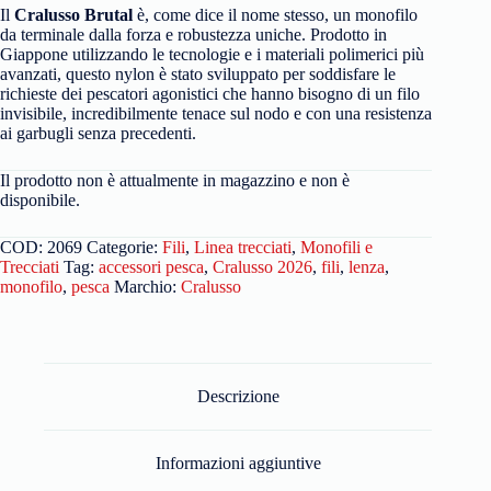
Il
Cralusso Brutal
è, come dice il nome stesso, un monofilo
da terminale dalla forza e robustezza uniche. Prodotto in
Giappone utilizzando le tecnologie e i materiali polimerici più
avanzati, questo nylon è stato sviluppato per soddisfare le
richieste dei pescatori agonistici che hanno bisogno di un filo
invisibile, incredibilmente tenace sul nodo e con una resistenza
ai garbugli senza precedenti.
Il prodotto non è attualmente in magazzino e non è
disponibile.
COD:
2069
Categorie:
Fili
,
Linea trecciati
,
Monofili e
Trecciati
Tag:
accessori pesca
,
Cralusso 2026
,
fili
,
lenza
,
monofilo
,
pesca
Marchio:
Cralusso
Descrizione
Informazioni aggiuntive