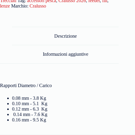
Trecciati
Tag:
accessori pesca
,
Cralusso 2026
,
feeder
,
fili
,
lenze
Marchio:
Cralusso
Descrizione
Informazioni aggiuntive
Rapporti Diametro / Carico
0.08 mm - 3.8 Kg
0.10 mm - 5.1 Kg
0.12 mm - 6.3 Kg
0.14 mm - 7.6 Kg
0.16 mm - 9.5 Kg