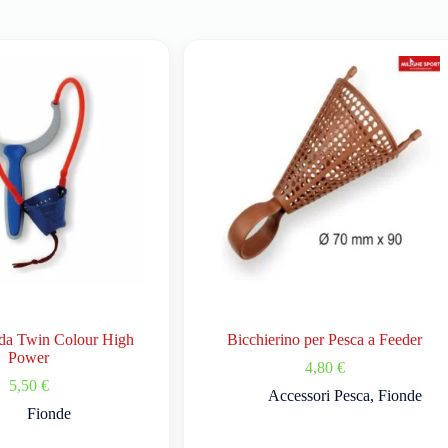
nda Twin Colour High
Bicchierino per Pesca a Feeder
Power
4,80
€
5,50
€
Accessori Pesca
,
Fionde
Fionde