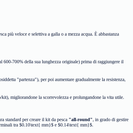
esca più veloce e selettiva a galla o a mezza acqua. È abbastanza
al 600-700% della sua lunghezza originale) prima di raggiungere il
osiddetta "partenza"), per poi aumentare gradualmente la resistenza,
ip/kit), migliorandone la scorrevolezza e prolungandone la vita utile.
ra standard per creare il kit da pesca
"all-round"
, in grado di gestire
minali tra
$0.10\text{ mm}$
e
$0.14\text{ mm}$
.