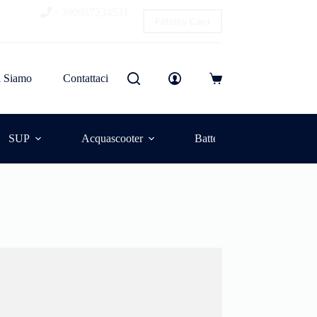
+390957234531
Fidelity Card
i Siamo
Contattaci
SUP
Acquascooter
Batterie