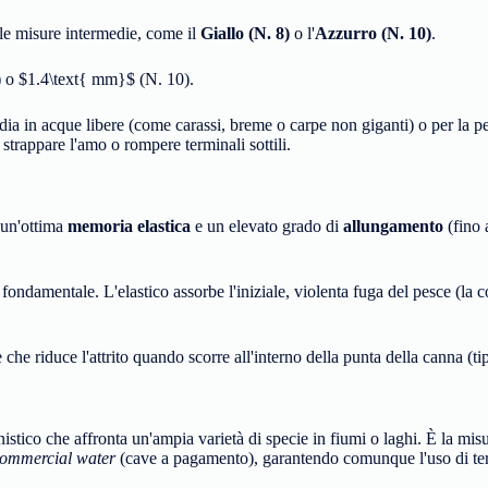
le misure intermedie, come il
Giallo (N. 8)
o l'
Azzurro (N. 10)
.
) o
$1.4\text{ mm}$
(N. 10).
dia in acque libere (come carassi, breme o carpe non giganti) o per la p
strappare l'amo o rompere terminali sottili.
e un'ottima
memoria elastica
e un elevato grado di
allungamento
(fino 
ndamentale. L'elastico assorbe l'iniziale, violenta fuga del pesce (la c
 che riduce l'attrito quando scorre all'interno della punta della canna (t
istico che affronta un'ampia varietà di specie in fiumi o laghi. È la misu
ommercial water
(cave a pagamento), garantendo comunque l'uso di ter