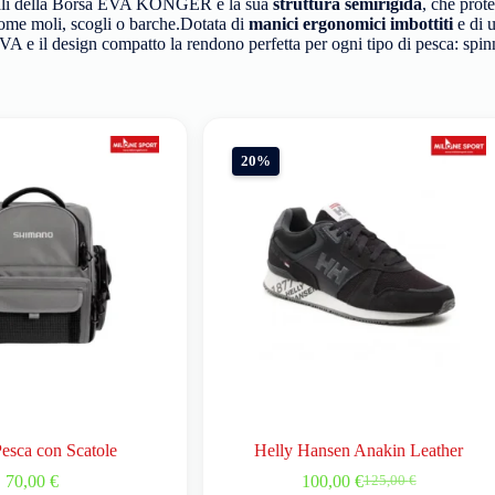
ncipali della Borsa EVA KONGER è la sua
struttura semirigida
, che prot
, come moli, scogli o barche.Dotata di
manici ergonomici imbottiti
e di 
 e il design compatto la rendono perfetta per ogni tipo di pesca: spinni
20%
esca con Scatole
Helly Hansen Anakin Leather
70,00
€
100,00
€
125,00
€