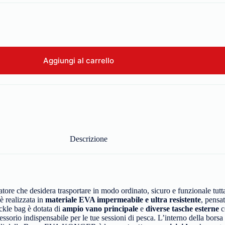
Aggiungi al carrello
Descrizione
atore che desidera trasportare in modo ordinato, sicuro e funzionale tutta
 realizzata in
materiale EVA impermeabile e ultra resistente
, pensa
ackle bag è dotata di
ampio vano principale
e
diverse tasche esterne
c
ccessorio indispensabile per le tue sessioni di pesca. L’interno della bor