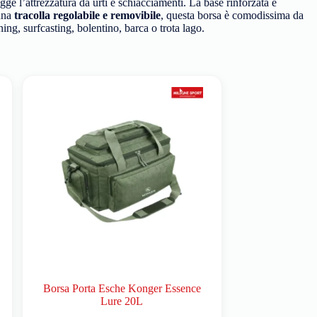
egge l’attrezzatura da urti e schiacciamenti. La base rinforzata e
una
tracolla regolabile e removibile
, questa borsa è comodissima da
ng, surfcasting, bolentino, barca o trota lago.
Borsa Porta Esche Konger Essence
Lure 20L