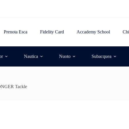
Prenota Esca
Fidelity Card
Accademy School
Ch
or
Nautica
Nuoto
Subacquea
ONGER Tackle