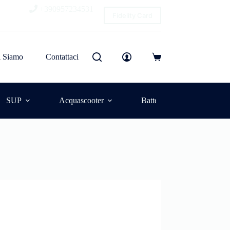
+390957234531
Fidelity Card
i Siamo
Contattaci
SUP
Acquascooter
Batterie