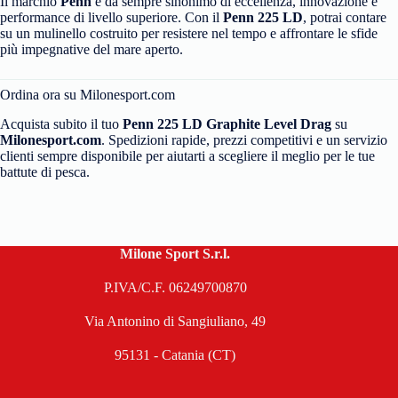
Il marchio
Penn
è da sempre sinonimo di eccellenza, innovazione e
performance di livello superiore. Con il
Penn 225 LD
, potrai contare
su un mulinello costruito per resistere nel tempo e affrontare le sfide
più impegnative del mare aperto.
Ordina ora su Milonesport.com
Acquista subito il tuo
Penn 225 LD Graphite Level Drag
su
Milonesport.com
. Spedizioni rapide, prezzi competitivi e un servizio
clienti sempre disponibile per aiutarti a scegliere il meglio per le tue
battute di pesca.
Milone Sport S.r.l.
P.IVA/C.F. 06249700870
Via Antonino di Sangiuliano, 49
95131 - Catania (CT)