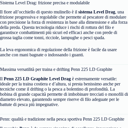
Sistema Level Drag: frizione precisa e modulabile
Il fiore all’occhiello di questo mulinello è il
sistema Level Drag
, una
frizione progressiva e regolabile che permette al pescatore di modulare
con precisione la forza di resistenza in base alla dimensione e alla forza
della preda. Questa tecnologia riduce i rischi di rottura del filo e
garantisce combattimenti più sicuri ed efficaci anche con prede di
grossa taglia come tonni, ricciole, lampughe o pesci spada.
La leva ergonomica di regolazione della frizione è facile da usare
anche con mani bagnate o indossando i guanti.
Massima versatilità per traina e drifting Penn 225 LD Graphite
Il
Penn 225 LD Graphite Level Drag
è estremamente versatile:
ideale per la traina costiera e d’altura, si presta benissimo anche per
tecniche come il drifting o la pesca a bolentino di profondità. La
bobina di grande capacità permette di imbobinare trecciati o monofili di
diametro elevato, garantendo sempre riserve di filo adeguate per le
battute di pesca più impegnative.
Penn: qualità e tradizione nella pesca sportiva Penn 225 LD Graphite