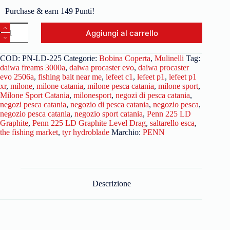
Purchase & earn 149 Punti!
Aggiungi al carrello
COD:
PN-LD-225
Categorie:
Bobina Coperta
,
Mulinelli
Tag:
daiwa freams 3000a
,
daiwa procaster evo
,
daiwa procaster
evo 2506a
,
fishing bait near me
,
lefeet c1
,
lefeet p1
,
lefeet p1
xr
,
milone
,
milone catania
,
milone pesca catania
,
milone sport
,
Milone Sport Catania
,
milonesport
,
negozi di pesca catania
,
negozi pesca catania
,
negozio di pesca catania
,
negozio pesca
,
negozio pesca catania
,
negozio sport catania
,
Penn 225 LD
Graphite
,
Penn 225 LD Graphite Level Drag
,
saltarello esca
,
the fishing market
,
tyr hydroblade
Marchio:
PENN
Descrizione