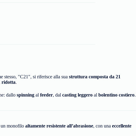
me stesso, "C21", si riferisce alla sua
struttura composta da 21
 ridotta
.
he: dallo
spinning
al
feeder
, dal
casting leggero
al
bolentino costiero
.
 è un monofilo
altamente resistente all’abrasione
, con una
eccellente