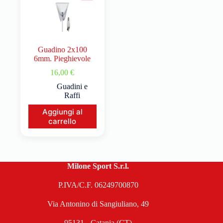
Guadino 2x100
6mm. Pieghievole
16,00
€
Guadini e
Raffi
Aggiungi al
carrello
Milone Sport S.r.l.
P.IVA/C.F. 06249700870
Via Antonino di Sangiuliano, 49
95131 - Catania (CT)