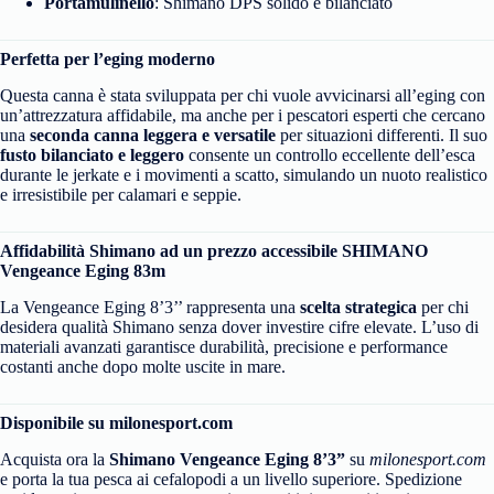
Portamulinello
: Shimano DPS solido e bilanciato
Perfetta per l’eging moderno
Questa canna è stata sviluppata per chi vuole avvicinarsi all’eging con
un’attrezzatura affidabile, ma anche per i pescatori esperti che cercano
una
seconda canna leggera e versatile
per situazioni differenti. Il suo
fusto bilanciato e leggero
consente un controllo eccellente dell’esca
durante le jerkate e i movimenti a scatto, simulando un nuoto realistico
e irresistibile per calamari e seppie.
Affidabilità Shimano ad un prezzo accessibile SHIMANO
Vengeance Eging 83m
La Vengeance Eging 8’3’’ rappresenta una
scelta strategica
per chi
desidera qualità Shimano senza dover investire cifre elevate. L’uso di
materiali avanzati garantisce durabilità, precisione e performance
costanti anche dopo molte uscite in mare.
Disponibile su milonesport.com
Acquista ora la
Shimano Vengeance Eging 8’3”
su
milonesport.com
e porta la tua pesca ai cefalopodi a un livello superiore. Spedizione