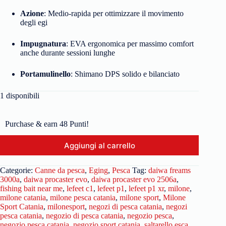
Azione
: Medio-rapida per ottimizzare il movimento
degli egi
Impugnatura
: EVA ergonomica per massimo comfort
anche durante sessioni lunghe
Portamulinello
: Shimano DPS solido e bilanciato
1 disponibili
Purchase & earn 48 Punti!
Aggiungi al carrello
Categorie:
Canne da pesca
,
Eging
,
Pesca
Tag:
daiwa freams
3000a
,
daiwa procaster evo
,
daiwa procaster evo 2506a
,
fishing bait near me
,
lefeet c1
,
lefeet p1
,
lefeet p1 xr
,
milone
,
milone catania
,
milone pesca catania
,
milone sport
,
Milone
Sport Catania
,
milonesport
,
negozi di pesca catania
,
negozi
pesca catania
,
negozio di pesca catania
,
negozio pesca
,
negozio pesca catania
,
negozio sport catania
,
saltarello esca
,