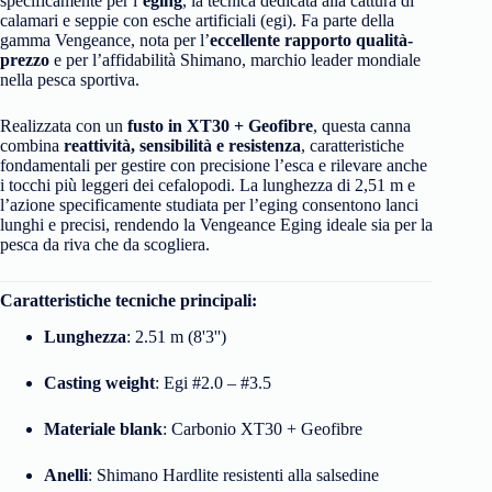
specificamente per l’
eging
, la tecnica dedicata alla cattura di
calamari e seppie con esche artificiali (egi). Fa parte della
gamma Vengeance, nota per l’
eccellente rapporto qualità-
prezzo
e per l’affidabilità Shimano, marchio leader mondiale
nella pesca sportiva.
Realizzata con un
fusto in XT30 + Geofibre
, questa canna
combina
reattività, sensibilità e resistenza
, caratteristiche
fondamentali per gestire con precisione l’esca e rilevare anche
i tocchi più leggeri dei cefalopodi. La lunghezza di 2,51 m e
l’azione specificamente studiata per l’eging consentono lanci
lunghi e precisi, rendendo la Vengeance Eging ideale sia per la
pesca da riva che da scogliera.
Caratteristiche tecniche principali:
Lunghezza
: 2.51 m (8'3'')
Casting weight
: Egi #2.0 – #3.5
Materiale blank
: Carbonio XT30 + Geofibre
Anelli
: Shimano Hardlite resistenti alla salsedine