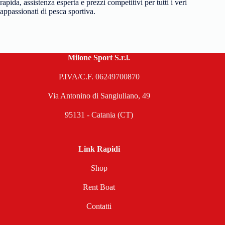
rapida, assistenza esperta e prezzi competitivi per tutti i veri
appassionati di pesca sportiva.
Milone Sport S.r.l.
P.IVA/C.F. 06249700870
Via Antonino di Sangiuliano, 49
95131 - Catania (CT)
Link Rapidi
Shop
Rent Boat
Contatti